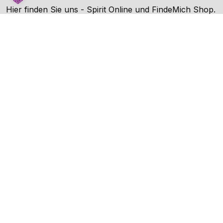
Hier finden Sie uns - Spirit Online und FindeMich Shop.
FindeMich ist eine Dienstleitung von Spirit Online.
Unternehmen
AGB
Datenschutz
Impressum
Kontakt