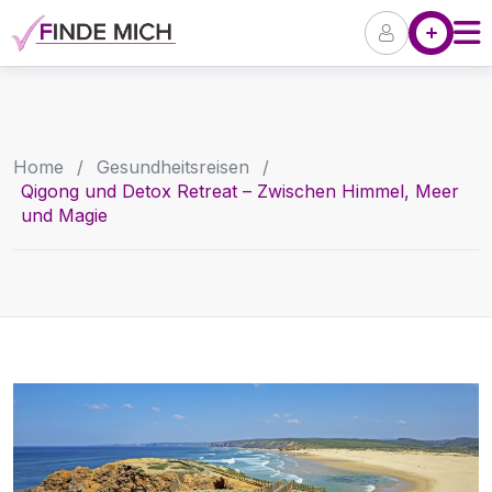
Skip
Angebote
Pr
to
content
Home
/
Gesundheitsreisen
/
Qigong und Detox Retreat – Zwischen Himmel, Meer
und Magie