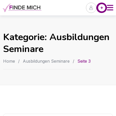
Skip
Angebote
P
to
content
Kategorie:
Ausbildungen
Seminare
Home
/
Ausbildungen Seminare
/
Seite 3