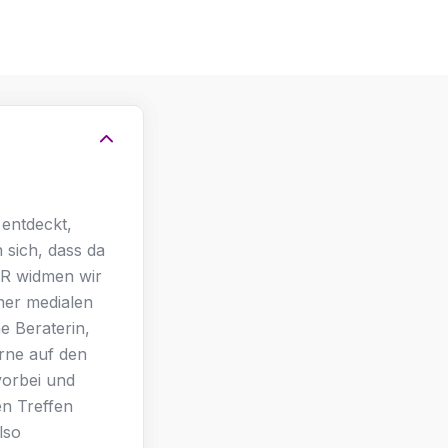
 entdeckt,
sich, dass da
HR widmen wir
ner medialen
e Beraterin,
erne auf den
vorbei und
en Treffen
lso