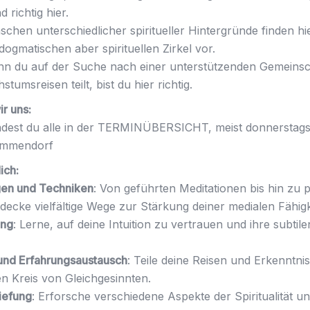
 richtig hier.
schen unterschiedlicher spiritueller Hintergründe finden hi
dogmatischen aber spirituellen Zirkel vor.
nn du auf der Suche nach einer unterstützenden Gemeinscha
stumsreisen teilt, bist du hier richtig.
r uns:
ndest du alle in der TERMINÜBERSICHT, meist donnerstags
Ummendorf
ich:
en und Techniken
: Von geführten Meditationen bis hin zu 
ecke vielfältige Wege zur Stärkung deiner medialen Fähigk
ing
: Lerne, auf deine Intuition zu vertrauen und ihre subtil
und Erfahrungsaustausch
: Teile deine Reisen und Erkenntni
n Kreis von Gleichgesinnten.
tiefung
: Erforsche verschiedene Aspekte der Spiritualität u