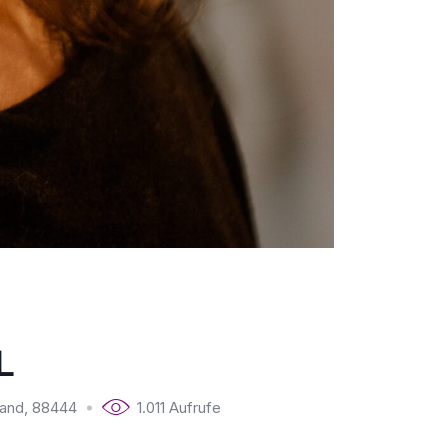
L
and
,
88444
1.011 Aufrufe