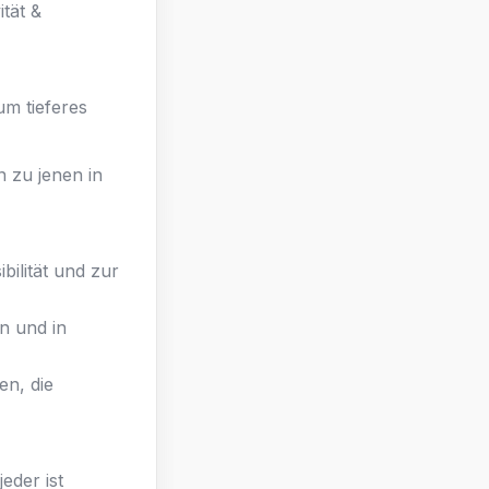
ität &
um tieferes
n zu jenen in
bilität und zur
n und in
en, die
eder ist