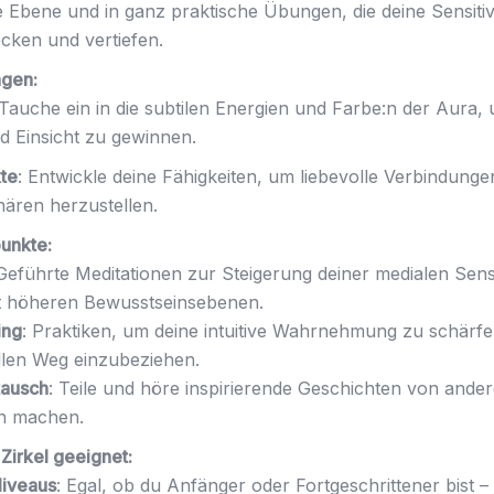
he Ebene und in ganz praktische Übungen, die deine Sensitiv
ecken und vertiefen.
gen:
 Tauche ein in die subtilen Energien und Farbe:n der Aura, 
d Einsicht zu gewinnen.
te
: Entwickle deine Fähigkeiten, um liebevolle Verbindunge
hären herzustellen.
unkte:
 Geführte Meditationen zur Steigerung deiner medialen Sensi
t höheren Bewusstseinsebenen.
ing
: Praktiken, um deine intuitive Wahrnehmung zu schärfe
ellen Weg einzubeziehen.
tausch
: Teile und höre inspirierende Geschichten von ander
en machen.
 Zirkel geeignet:
Niveaus
: Egal, ob du Anfänger oder Fortgeschrittener bist – j