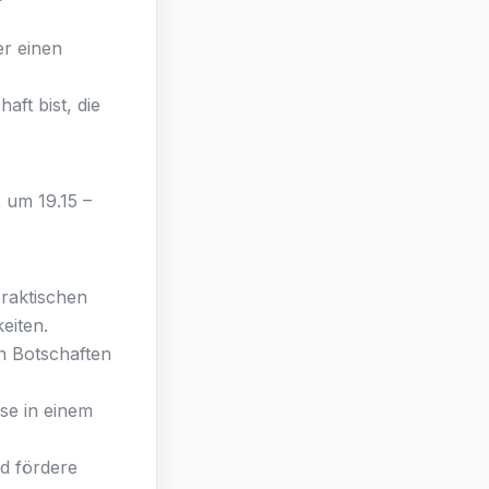
er einen
ft bist, die
 um 19.15 –
praktischen
eiten.
en Botschaften
sse in einem
nd fördere