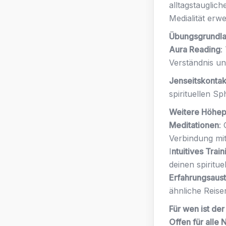
alltagstauglic
Medialität erw
Übungsgrundla
Aura Reading
:
Verständnis un
Jenseitskontak
spirituellen Sp
Weitere Höhep
Meditationen
:
Verbindung mi
I
ntuitives Train
deinen spiritu
Erfahrungsaus
ähnliche Reis
Für wen ist der
Offen für alle 