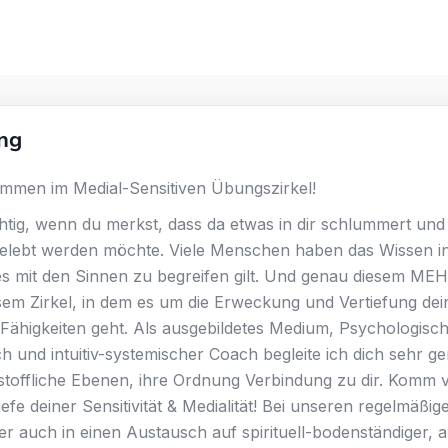
ng
ommen im Medial-Sensitiven Übungszirkel!
ichtig, wenn du merkst, dass da etwas in dir schlummert und
elebt werden möchte. Viele Menschen haben das Wissen in 
es mit den Sinnen zu begreifen gilt. Und genau diesem ME
esem Zirkel, in dem es um die Erweckung und Vertiefung dei
 Fähigkeiten geht. Als ausgebildetes Medium, Psychologisch
ch und intuitiv-systemischer Coach begleite ich dich sehr g
nstoffliche Ebenen, ihre Ordnung Verbindung zu dir. Komm 
efe deiner Sensitivität & Medialität! Bei unseren regelmäßig
r auch in einen Austausch auf spirituell-bodenständiger, a