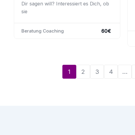
Dir sagen will? Interessiert es Dich, ob
sie
60
€
Beratung Coaching
1
2
3
4
…