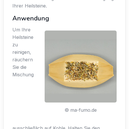
Ihrer Heilsteine.
Anwendung
Um Ihre
Heilsteine
zu
reinigen,
räuchern
Sie die
Mischung
© ma-fumo.de
ausschließlich auf Kohle. Halten Sie den