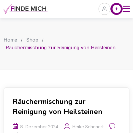
Skip
Angebote
P
to
content
Home
/
Shop
/
Räuchermischung zur Reinigung von Heilsteinen
Räuchermischung zur
Reinigung von Heilsteinen
8. Dezember 2024
Heike Schonert