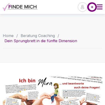
Skip
Angebote
Pr
to
content
Home
/
Beratung Coaching
/
Dein Sprungbrett in die fünfte Dimension