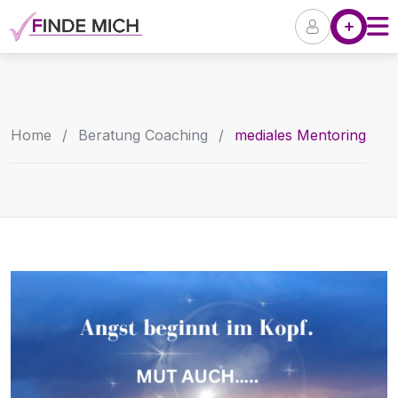
Skip
Angebote
Pr
to
content
Home
/
Beratung Coaching
/
mediales Mentoring