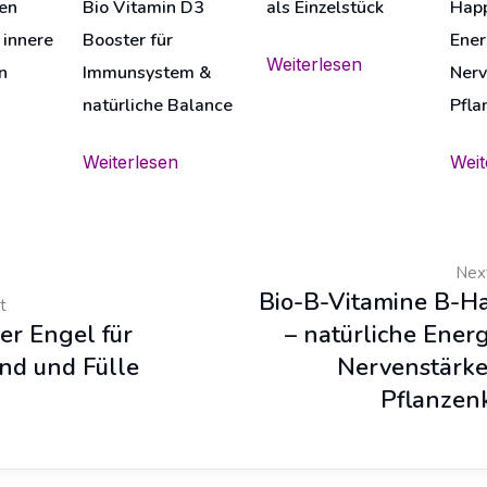
ien
Bio Vitamin D3
als Einzelstück
Happ
 innere
Booster für
Ener
Weiterlesen
n
Immunsystem &
Nerv
natürliche Balance
Pfla
Weiterlesen
Weit
Nex
Bio-B-Vitamine B-H
t
er Engel für
– natürliche Energ
nd und Fülle
Nervenstärke
Pflanzenk