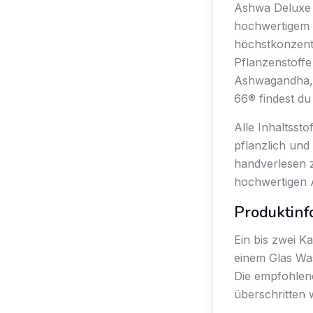
Ashwa Deluxe 
hochwertigem 
höchstkonzentr
Pflanzenstoffe
Ashwagandha, 
66® findest du
Alle Inhaltsst
pflanzlich und
handverlesen 
hochwertigen 
Produktinf
Ein bis zwei K
einem Glas Wa
Die empfohlene
überschritten 