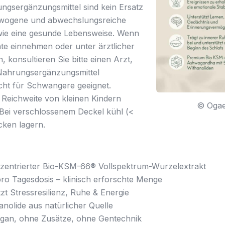
ngsergänzungsmittel sind kein Ersatz
ewogene und abwechslungsreiche
ie eine gesunde Lebensweise. Wenn
te einnehmen oder unter ärztlicher
, konsultieren Sie bitte einen Arzt,
 Nahrungsergänzungsmittel
cht für Schwangere geeignet.
Reichweite von kleinen Kindern
© Ogae
Bei verschlossenem Deckel kühl (<
cken lagern.
entrierter Bio-KSM-66® Vollspektrum-Wurzelextrakt
ro Tagesdosis – klinisch erforschte Menge
zt Stressresilienz, Ruhe & Energie
nolide aus natürlicher Quelle
gan, ohne Zusätze, ohne Gentechnik