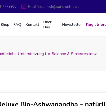
4 7779935
Email:
finde-mich@spirit-online.de
Über
Shop
FAQ
Kontakt
Newsletter
Registrier
Uns
ürliche Unterstützung für Balance & Stressresilienz
eluxe Bio-Ashwagandha – natürli