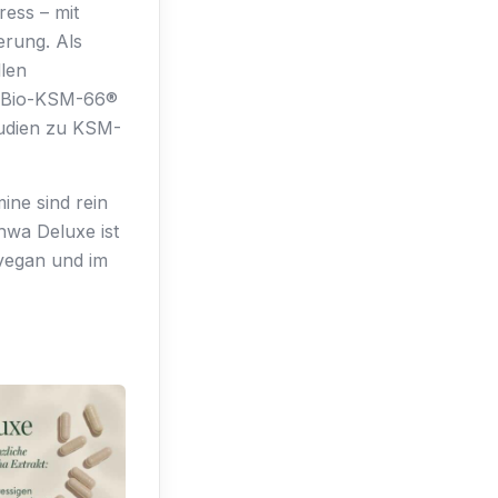
ess – mit
rung. Als
llen
mg Bio-KSM-66®
tudien zu KSM-
ine sind rein
hwa Deluxe ist
vegan und im