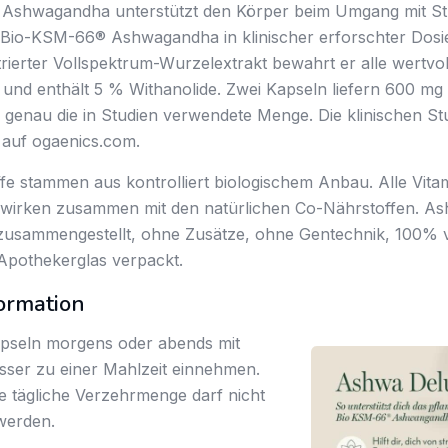
Ashwagandha unterstützt den Körper beim Umgang mit Str
Bio-KSM-66® Ashwagandha in klinischer erforschter Dosie
ierter Vollspektrum-Wurzelextrakt bewahrt er alle wertvo
 und enthält 5 % Withanolide. Zwei Kapseln liefern 600 
genau die in Studien verwendete Menge. Die klinischen S
 auf ogaenics.com.
offe stammen aus kontrolliert biologischem Anbau. Alle Vitam
 wirken zusammen mit den natürlichen Co-Nährstoffen. As
zusammengestellt, ohne Zusätze, ohne Gentechnik, 100% 
Apothekerglas verpackt.
ormation
apseln morgens oder abends mit
sser zu einer Mahlzeit einnehmen.
 tägliche Verzehrmenge darf nicht
werden.