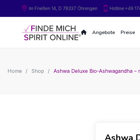
Skip
Im Frießen 14, D 78337 Öhningen
Hotline:
+49 17
to
content
Angebote
Preise
Home
/
Shop
/
Ashwa Deluxe Bio-Ashwagandha – nat
Ashwa D