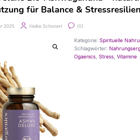
tzung für Balance & Stressresilie
r 2025
Heike Schonert
(0)
Kategorie:
Spirituelle Nah
Schlagwörter:
Nahrungser
Ogaenics
,
Stress
,
Vitamine