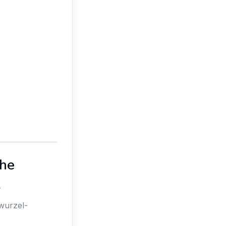
che
z
wurzel-