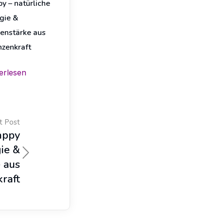
y – natürliche
gie &
enstärke aus
nzenkraft
erlesen
t Post
appy
ie &
 aus
raft