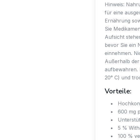
Hinweis: Nahru
für eine ausg
Ernährung sow
Sie Medikamen
Aufsicht stehen
bevor Sie ein
einnehmen. Ni
Außerhalb der 
aufbewahren. 
20° C) und tro
Vorteile:
Hochkonz
600 mg p
Unterstüt
5 % Witha
100 % ve