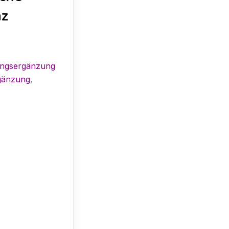
nz
rungsergänzung
gänzung
,