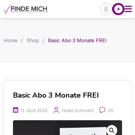
Skip
Angebote
P
to
content
Home
/
Shop
/
Basic Abo 3 Monate FREI
Basic Abo 3 Monate FREI
12. April 2024
Heike Schonert
(0)