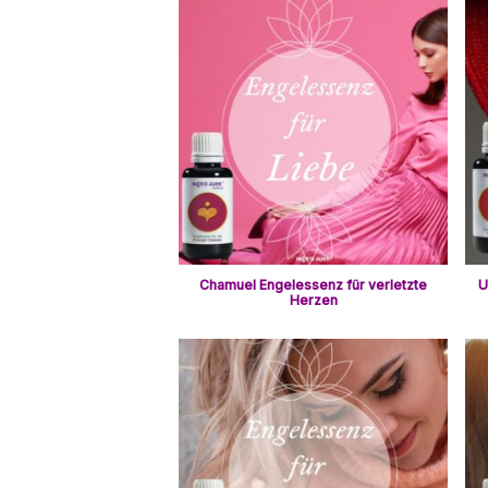
Chamuel Engelessenz für verletzte
U
Herzen