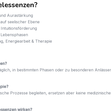
elessenzen?
nd Aurastärkung
auf seelischer Ebene
Intuitionsförderung
n Lebensphasen
g, Energiearbeit & Therapie
den?
täglich, in bestimmten Phasen oder zu besonderen Anlässe
apie?
ische Prozesse begleiten, ersetzen aber keine medizinisch
lessenzen wirken?