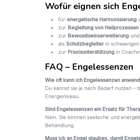
Wofür eignen sich Eng
für
energetische Harmonisierung
u
zur
Begleitung von Heilprozessen
zur
Bewusstseinserweiterung
und 
als
Schutzbegleiter
in schwierige
zur
Praxisunterstützung
in Coachin
FAQ – Engelessenzen
Wie oft kann ich Engelessenzen anwen
Du kannst sie je nach Bedarf nutzen – 
Energieniveau.
Sind Engelessenzen ein Ersatz für Ther
Nein. Sie können seelische und energet
Behandlung.
Muss ich an Engel glauben, damit Enge