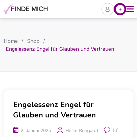
Skip
Angebote
P
to
content
Home
/
Shop
/
Engelessenz Engel für Glauben und Vertrauen
Engelessenz Engel für
Glauben und Vertrauen
2. Januar 2025
Heike Bongardt
(0)