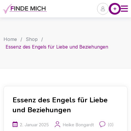
Skip
Angebote
P
to
content
Home
/
Shop
/
Essenz des Engels für Liebe und Beziehungen
Essenz des Engels für Liebe
und Beziehungen
2. Januar 2025
Heike Bongardt
(0)