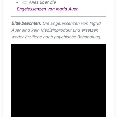
👉 Alles über die
Engelessenzen von Ingrid Auer
Bitte beachten:
Die Engelessenzen von Ingrid
Auer sind kein Medizinprodukt und ersetzen
weder ärztliche noch psychische Behandlung.