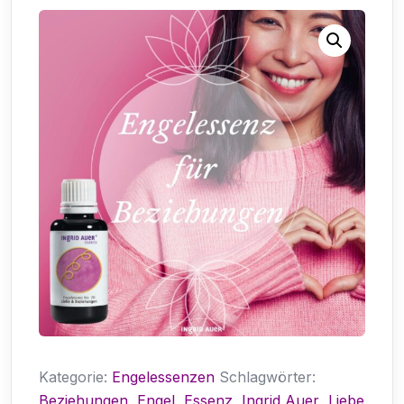
Kategorie:
Engelessenzen
Schlagwörter:
Beziehungen
,
Engel
,
Essenz
,
Ingrid Auer
,
Liebe