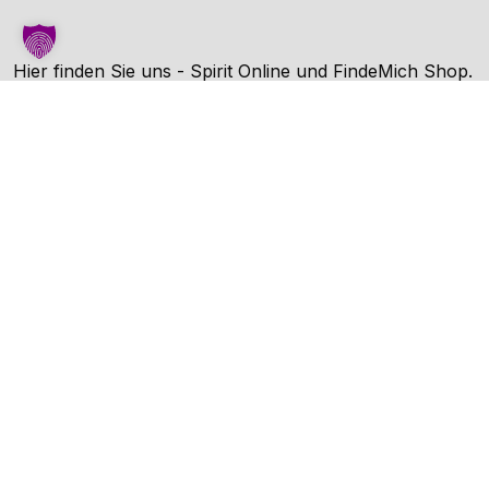
Hier finden Sie uns - Spirit Online und FindeMich Shop.
FindeMich ist eine Dienstleitung von Spirit Online.
Unternehmen
AGB
Datenschutz
Impressum
Kontakt