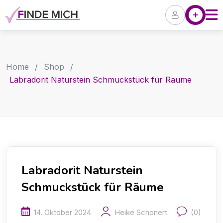
Skip
Angebote
P
to
content
Home
/
Shop
/
Labradorit Naturstein Schmuckstück für Räume
Labradorit Naturstein
Schmuckstück für Räume
14. Oktober 2024
Heike Schonert
(0)