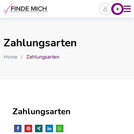
Skip
Angebote
P
to
content
Zahlungsarten
Home
/
Zahlungsarten
Zahlungsarten