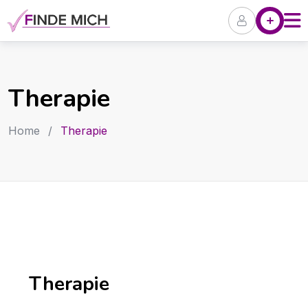
Skip
Angebote
P
to
content
Therapie
Home
/
Therapie
Therapie