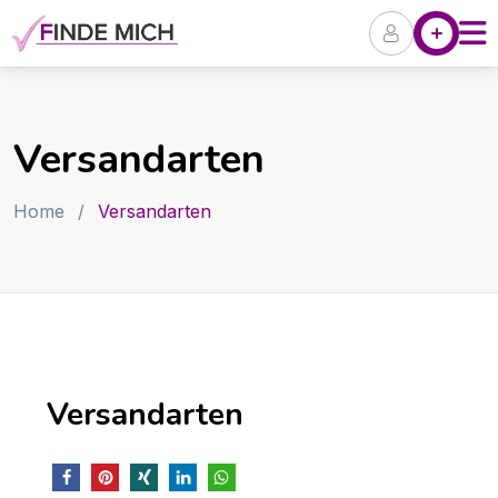
Skip
Angebote
P
to
content
Versandarten
Home
/
Versandarten
Versandarten